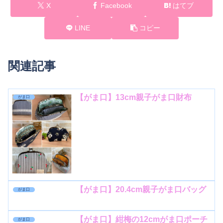
X
Facebook
はてブ
LINE
コピー
関連記事
【がま口】13cm親子がま口財布
がま口
【がま口】20.4cm親子がま口バッグ
がま口
【がま口】紺梅の12cmがま口ポーチ
がま口