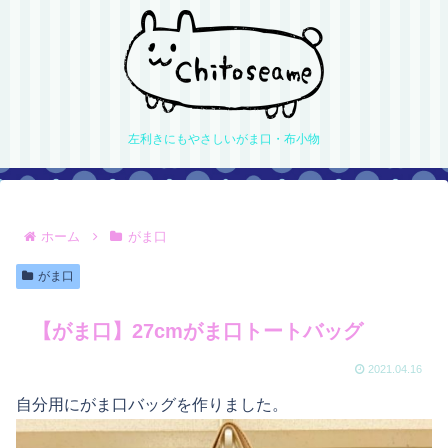
左利きにもやさしいがま口・布小物
ホーム
がま口
がま口
【がま口】27cmがま口トートバッグ
2021.04.16
自分用にがま口バッグを作りました。