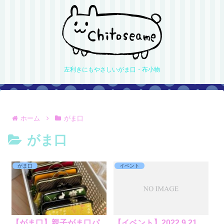
左利きにもやさしいがま口・布小物
ホーム
がま口
がま口
がま口
イベント
【がま口】親子がま口パ
【イベント】2022.9.21