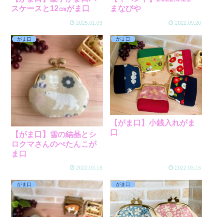
スケースと12㎝がま口
まなびや
2025.01.03
2022.09.20
がま口
がま口
【がま口】小銭入れがま
口
【がま口】雪の結晶とシ
ロクマさんのぺたんこが
ま口
2022.03.16
2022.03.15
がま口
がま口