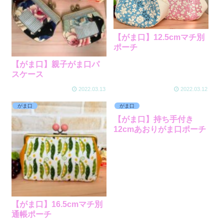
【がま口】12.5cmマチ別
ポーチ
【がま口】親子がま口パ
スケース
2022.03.13
2022.03.12
がま口
がま口
【がま口】持ち手付き
12cmあおりがま口ポーチ
【がま口】16.5cmマチ別
通帳ポーチ