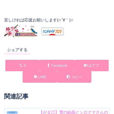
宜しければ応援お願いします(∩´∀｀)∩
シェアする
X
Facebook
はてブ
LINE
コピー
関連記事
【がま口】雪の結晶とシロクマさんの
がま口