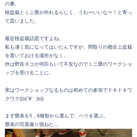
の事。
桜盆栽とミニ畳が作れるらしく、うわーいいなー！と寄っ
て貰いました。
最近桜盆栽話題ですよね。
私も凄く気になってはいたんですが、間取りの都合上盆栽
を置いておける場所がなく。
外は野良ネコが何匹もいて不安なのでミニ畳のワークショ
ップを受けることに。
実はワークショップなるものは初めての参加でドキドキワ
クワク((o(´∀｀)o))
まず畳表を5，6種類から選んで、ヘリを選ぶ。
畳表の写真撮り損ねた…