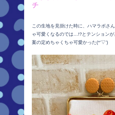
チ
この生地を見掛けた時に、ハマラボさん
ゃ可愛くなるのでは…!?とテンション
案の定めちゃくちゃ可愛かった(*’▽’)