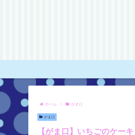
ホーム
がま口
がま口
【がま口】いちごのケーキ