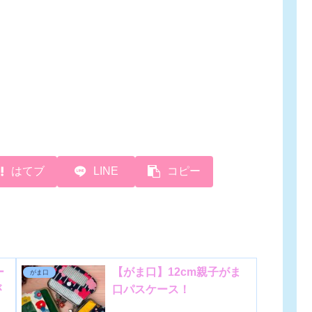
はてブ
LINE
コピー
ー
【がま口】12cm親子がま
がま口
が
口パスケース！