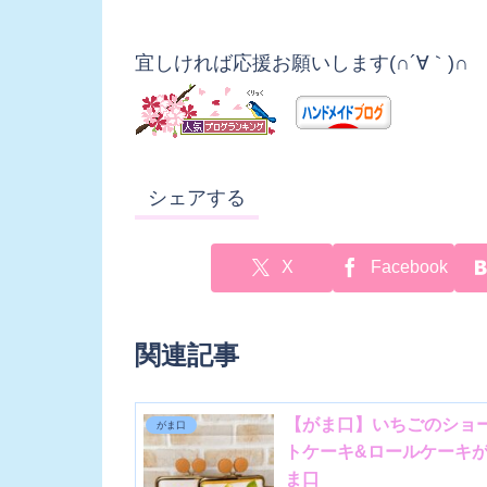
宜しければ応援お願いします(∩´∀｀)∩
シェアする
X
Facebook
関連記事
【がま口】いちごのショ
がま口
トケーキ&ロールケーキ
ま口